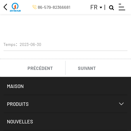
FR
|
86-579-82366681
TRICYCLE ÉLECTRIQUE
VÉLO ÉLECTRIQUE 26 POUCES
VÉLO ÉLECTRIQUE DE 20 POUCES
Temps：2023-06-30
VÉLO ÉLECTRIQUE À ENTRAÎNEMENT MOYEN
PRÉCÉDENT
SUIVANT
VÉLO ÉLECTRIQUE RÉTRO
VÉLO DE VILLE ÉLECTRIQUE
MAISON
PRODUITS
COLSE
NOUVELLES