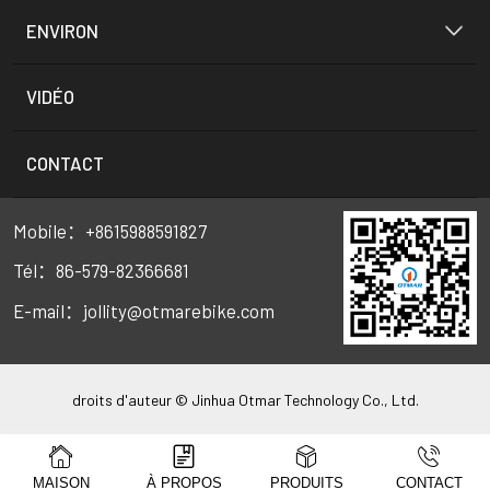
ENVIRON
VIDÉO
CONTACT
Mobile：+8615988591827
Tél：86-579-82366681
E-mail：jollity@otmarebike.com
droits d'auteur © Jinhua Otmar Technology Co., Ltd.
MAISON
À PROPOS
PRODUITS
CONTACT